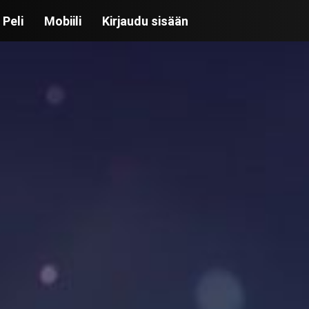
Peli
Mobiili
Kirjaudu sisään