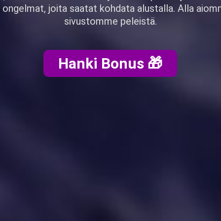
gelmat, joita saatat kohdata alustalla. Alla aiomm
sivustomme peleistä.
Hanki Bonus 🎁