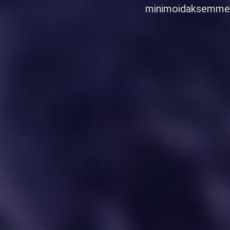
minimoidaksemme on