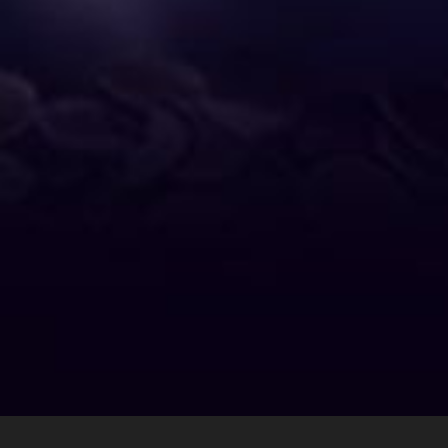
Palveluntarjoajat